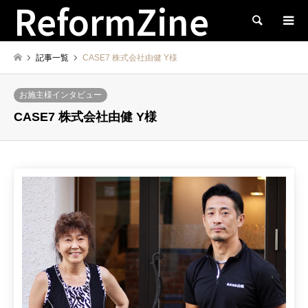
ReformZine
検索
記事一覧
CASE7 株式会社由健 Y様
お施主様インタビュー
CASE7 株式会社由健 Y様