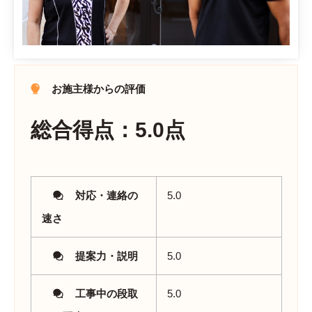
お施主様からの評価
総合得点：5.0点
対応・連絡の
5.0
速さ
提案力・説明
5.0
工事中の段取
5.0