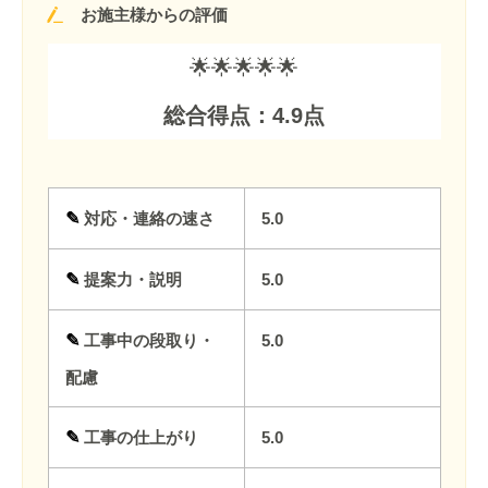
お施主様からの評価
🌟🌟🌟🌟🌟
総合得点：4.9点
✎
対応・連絡の速さ
5.0
✎
提案力・説明
5.0
✎
工事中の段取り・
5.0
配慮
✎
工事の仕上がり
5.0