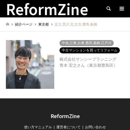
ReformZine
検索
紹介ページ
東京都
足立,荒川,北,文京,豊島,板橋
中央,江東,台東,墨田,葛飾,江戸川
中古マンションを買ってリフォーム
株式会社サンシープランニング
青木 宏之さん（東京都豊島区）
ReformZine
使い方マニュアル
運営者について
お問い合わせ