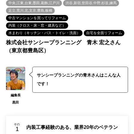
中央,江東,台東,墨田,葛飾,江戸川
渋谷,新宿,世田谷,中野,杉並,練馬
足立,荒川,北,文京,豊島,板橋
中古マンションを買ってリフォーム
内装（クロス・床・窓・建具など）
水まわり（キッチン・バス・トイレ・洗面）
自宅を全面リフォーム
株式会社サンシープランニング 青木 宏之さん
（東京都豊島区）
サンシープランニングの青木さんはこんな人
です！
編集長
黒田
その
内装工事経験のある、業界20年のベテラン